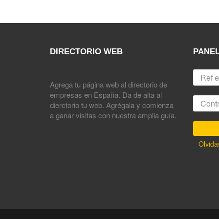
DIRECTORIO WEB
PANEL
Agrega tu página web al directorio de
empresas en España. Da de alta al
dierctorio tu web. Agrégala y comienza
a ganar visitas con nuestra amplia guía.
Olvida